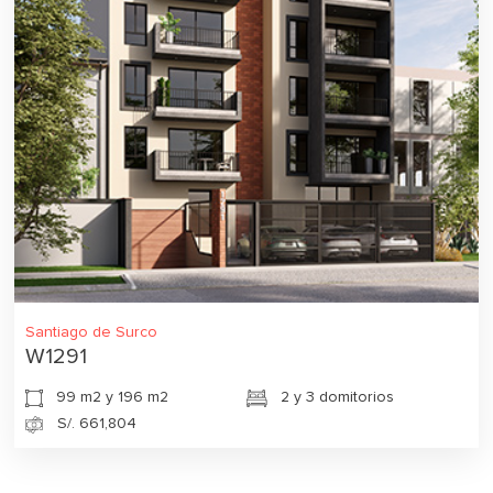
Santiago de Surco
W1291
99 m2 y 196 m2
2 y 3 domitorios
S/. 661,804